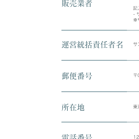
販売業者
記
-
※
運営統括責任者名
サ
郵便番号
〒
所在地
東
電話番号
12