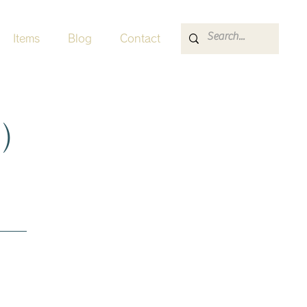
Items
Blog
Contact
例）