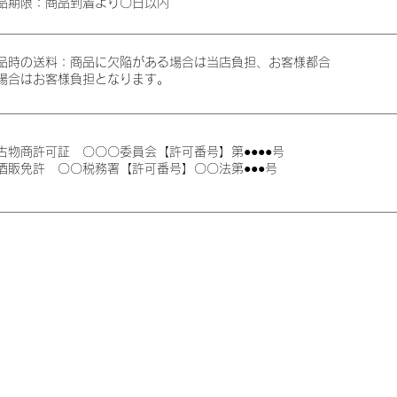
品期限：商品到着より〇日以内
品時の送料：商品に欠陥がある場合は当店負担、お客様都合
場合はお客様負担となります。
古物商許可証 〇〇〇委員会【許可番号】第●●●●号
酒販免許 〇〇税務署【許可番号】〇〇法第●●●号