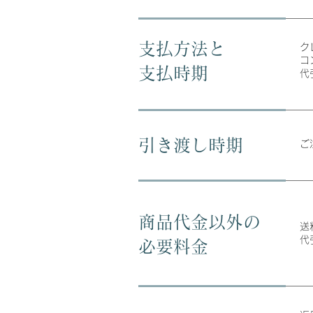
支払方法と
ク
コ
支払時期
代
引き渡し時期
ご
商品代金以外の
送
代
必要料金