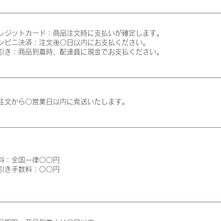
レジットカード：商品注文時に支払いが確定します。
ンビニ決済：注文後〇日以内にお支払ください。
引き：商品到着時、配達員に現金でお支払ください。
注文から〇営業日以内に発送いたします。
料：全国一律〇〇円
引き手数料：〇〇円