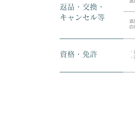
返
返品・交換・
キャンセル等
返
の
・
資格・免許
・